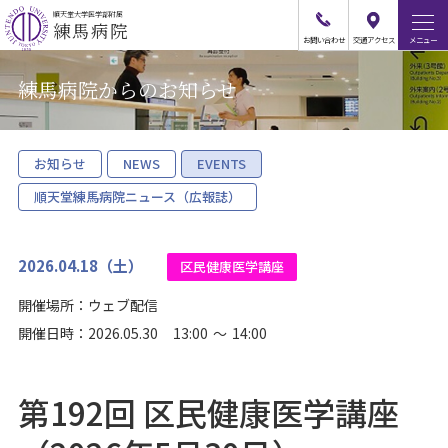
順天堂大学医学部附属
練馬病院
お問
い
合
わ
せ
交通
アクセス
メニュー
練馬病院からのお知らせ
お知らせ
NEWS
EVENTS
順天堂練馬病院ニュース（広報誌）
2026.04.18（土）
区民健康医学講座
ウェブ配信
開催日時：
2026.05.30
13
:
00
～
14
:
00
第192回 区民健康医学講座