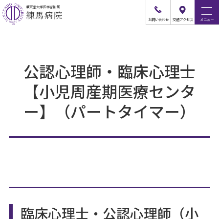
順天堂大学医学部附属
練馬病院
お問
い
合
わ
せ
交通
アクセス
メニュー
公認心理師・臨床心理士
【小児周産期医療センタ
ー】（パートタイマー）
臨床心理士・公認心理師（小