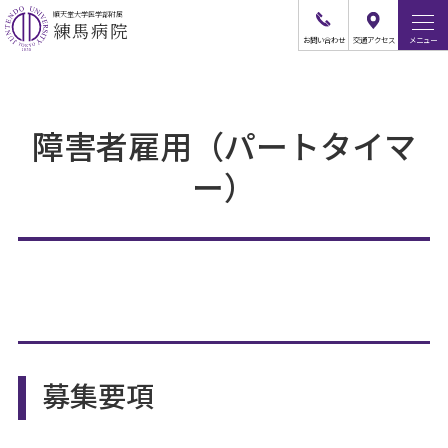
順天堂大学医学部附属
練馬病院
お問
い
合
わ
せ
交通
アクセス
メニュー
障害者雇用（パートタイマ
ー）
募集要項