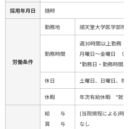
採用年月日
随時
勤務地
順天堂大学医学部附
週30時間以上勤務（
勤務時間
月曜日～金曜日 ９：
労働条件
*勤務日・勤務時間応
休日
土曜日、日曜日、祝日
休暇
年次有給休暇 *就
給 与
(当院規程による)時給1
賞 与
なし