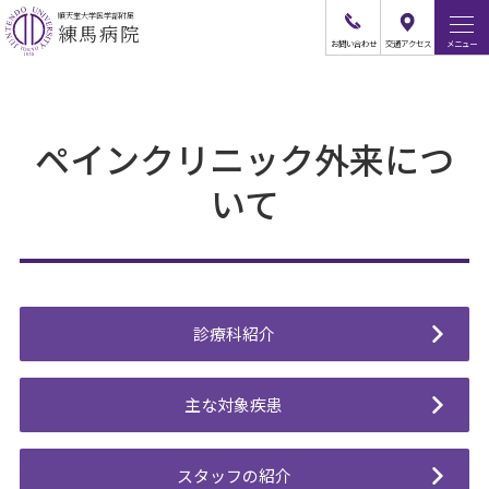
順天堂大学医学部附属
練馬病院
お問
い
合
わ
せ
交通
アクセス
メニュー
ペインクリニック外来につ
いて
診療科紹介
主な対象疾患
スタッフの紹介